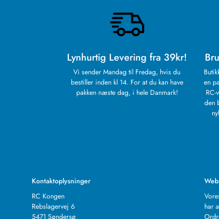
Lynhurtig Levering fra 39kr!
Bru
Vi sender Mandag til Fredag, hvis du
Butik
bestiller inden kl 14. For at du kan have
en pa
pakken næste dag, i hele Danmark!
RC-v
den 
ny
Kontaktoplysninger
Web
RC Kongen
Vore
Rebslagervej 6
har a
5471 Søndersø
Ordr