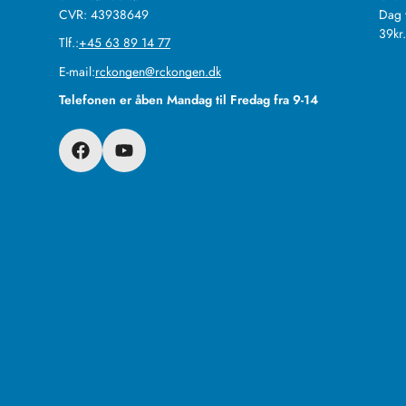
CVR: 43938649
Dag 
39kr
Tlf.:
+45 63 89 14 77
E-mail:
rckongen@rckongen.dk
Telefonen er åben Mandag til Fredag fra 9-14