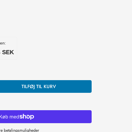
den:
3 SEK
TILFØJ TIL KURV
re betalingsmuligheder