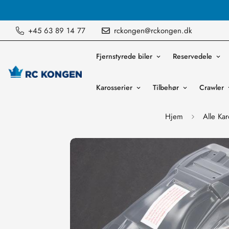
Vi sender ordre mandag til fredag
+45 63 89 14 77
rckongen@rckongen.dk
Fjernstyrede biler
Reservedele
Karosserier
Tilbehør
Crawler
Hjem
Alle Kar