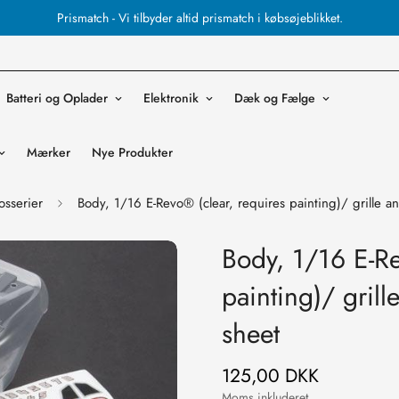
Prismatch - Vi tilbyder altid prismatch i købsøjeblikket.
Batteri og Oplader
Elektronik
Dæk og Fælge
Mærker
Nye Produkter
osserier
Body, 1/16 E-Revo® (clear, requires painting)/ grille an
Body, 1/16 E-Re
painting)/ grill
sheet
125,00 DKK
Normal
pris
Moms inkluderet.