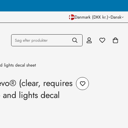
Dansk Lager og Butik
Danmark (DKK kr.)
Dansk
Søg efter produkter
d lights decal sheet
vo® (clear, requires
e and lights decal