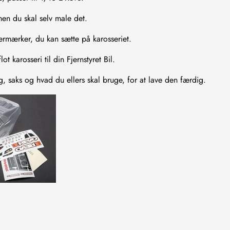
men du skal selv male det.
ermærker, du kan sætte på karosseriet.
ot karosseri til din Fjernstyret Bil.
, saks og hvad du ellers skal bruge, for at lave den færdig.
Confirm your age
Are you 18 years old or older?
NO, I'M NOT
YES, I AM