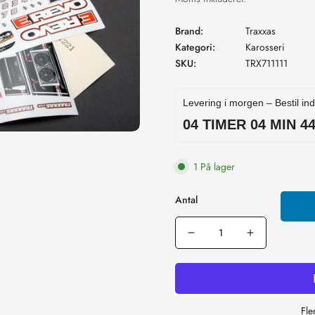
Brand:
Traxxas
Kategori:
Karosseri
SKU:
TRX711111
Levering i morgen – Bestil in
04 TIMER 04 MIN 4
1 På lager
Antal
Fle