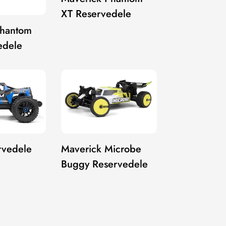
XT Reservedele
Phantom
edele
rvedele
Maverick Microbe
Buggy Reservedele