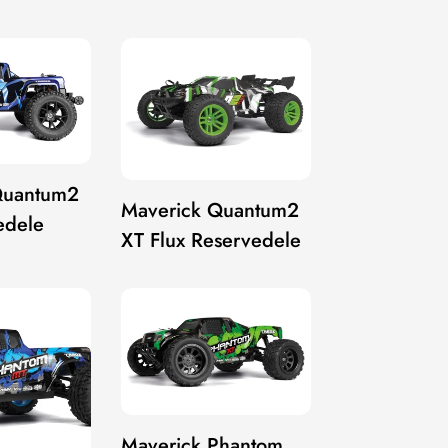
Quantum2
Maverick Quantum2
edele
XT Flux Reservedele
Maverick Phantom