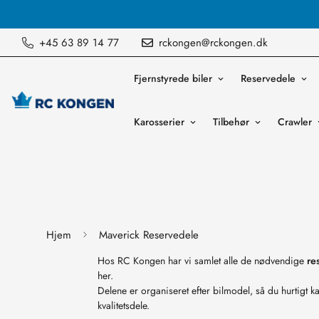
- Vi tilbyder altid prismatch i købsøjeblikket.
+45 63 89 14 77
rckongen@rckongen.dk
Fjernstyrede biler
Reservedele
Karosserier
Tilbehør
Crawler
Hjem
Maverick Reservedele
Hos RC Kongen har vi samlet alle de nødvendige
re
her.
Delene er organiseret efter bilmodel, så du hurtigt 
kvalitetsdele.