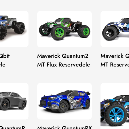
Qbit
Maverick Quantum2
Maverick 
le
MT Flux Reservedele
MT Reserv
 QuantumR
Maverick QuantumRX