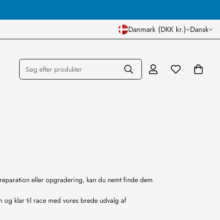
Hurtig Dag til Dag Levering
Danmark (DKK kr.)
Dansk
Søg efter produkter
 reparation eller opgradering, kan du nemt finde dem
m og klar til race med vores brede udvalg af