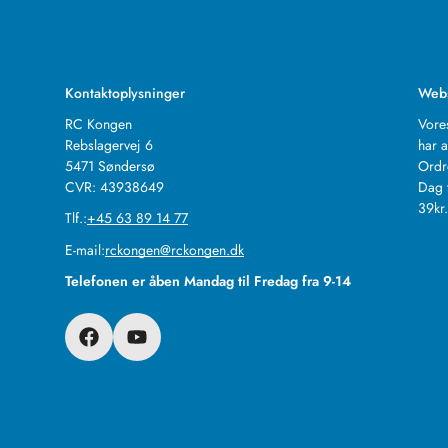
Kontaktoplysninger
Web
RC Kongen
Vore
Rebslagervej 6
har a
5471 Søndersø
Ordr
CVR: 43938649
Dag 
39kr
Tlf.:
+45 63 89 14 77
E-mail:
rckongen@rckongen.dk
Telefonen er åben Mandag til Fredag fra 9-14