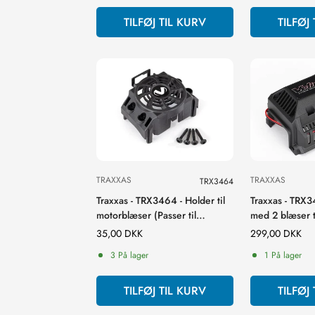
TILFØJ TIL KURV
TILFØJ
TRAXXAS
TRAXXAS
TRX3464
Traxxas - TRX3464 - Holder til
Traxxas - TRX3
motorblæser (Passer til
med 2 blæser t
TRX3461 motor)
1200XL motor
Normal
35,00 DKK
Normal
299,00 DKK
pris
pris
3 På lager
1 På lager
TILFØJ TIL KURV
TILFØJ