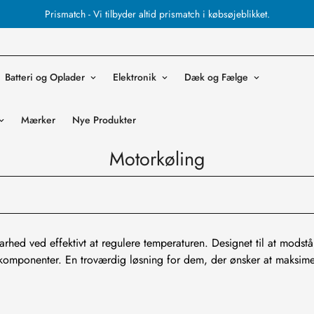
Prismatch - Vi tilbyder altid prismatch i købsøjeblikket.
Batteri og Oplader
Elektronik
Dæk og Fælge
Mærker
Nye Produkter
Motorkøling
arhed ved effektivt at regulere temperaturen. Designet til at mods
komponenter. En troværdig løsning for dem, der ønsker at maksimer