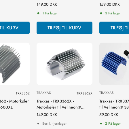
monterringsstrip
Normal
149,00 DKK
Normal
159,00 DKK
pris
pris
1 På lager
3 På lager
 TIL KURV
TILFØJ TIL KURV
TILFØJ T
TRAXXAS
TRAXXAS
TRX3362
TRX3362X
362 - Motorkøler
Traxxas - TRX3362X -
Traxxas - TRX337
 1600XL
Motorkøler til Velineon®
til Velineon® 38
1200XL
motor, aluminum
Normal
149,00 DKK
Normal
59,00 DKK
anodized)
pris
pris
Bestil, fjernlager
2 På lager