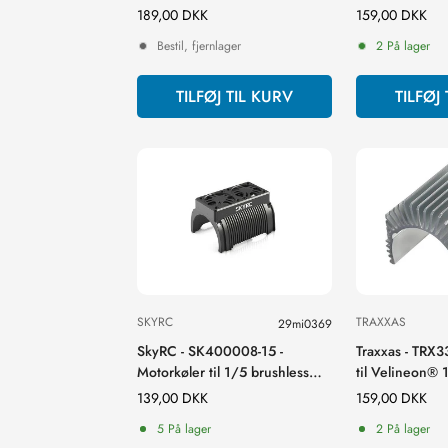
Normal
189,00 DKK
Normal
159,00 DKK
pris
pris
Bestil, fjernlager
2 På lager
TILFØJ TIL KURV
TILFØJ
SKYRC
TRAXXAS
29mi0369
SkyRC - SK400008-15 -
Traxxas - TRX3
Motorkøler til 1/5 brushless
til Velineon®
motor
Normal
139,00 DKK
Normal
159,00 DKK
pris
pris
5 På lager
2 På lager