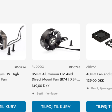
RUDDOG
ARRMA
RP-0254
RP-0728
um HV High
35mm Aluminium HV 4wd
40mm Fan and G
 Fan
Direct Mount Fan (B74 | XB4 |
Normal
139,00 DKK
22X-4 | MO2.0)
Normal
149,00 DKK
pris
Bestil, fjernlage
pris
Bestil, fjernlager
 TIL KURV
TILFØJ TIL KURV
TILFØJ T