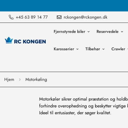
Vi sender ordre mandag til fredag
+45 63 89 14 77
rckongen@rckongen.dk
Fjernstyrede biler
Reservedele
Karosserier
Tilbehør
Crawler
Hjem
Motorkøling
Motorkøler sikrer optimal præstation og holdb
forhindre overophedning og beskytter vigtige 
Ideel til entusiaster, der søger kvalitet.