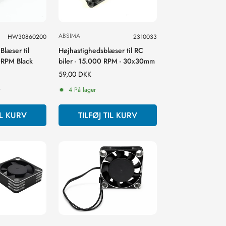
ABSIMA
HW30860200
2310033
læser til
Højhastighedsblæser til RC
RPM Black
biler - 15.000 RPM - 30x30mm
Normal
59,00 DKK
pris
r
4 På lager
IL KURV
TILFØJ TIL KURV