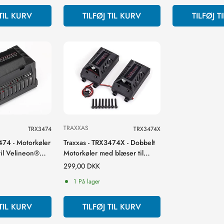
 TIL KURV
TILFØJ TIL KURV
TILFØJ T
TRAXXAS
TRX3474
TRX3474X
474 - Motorkøler
Traxxas - TRX3474X - Dobbelt
il Velineon®
Motorkøler med blæser til
Velineon® 1200XL motor
Normal
299,00 DKK
pris
1 På lager
 TIL KURV
TILFØJ TIL KURV