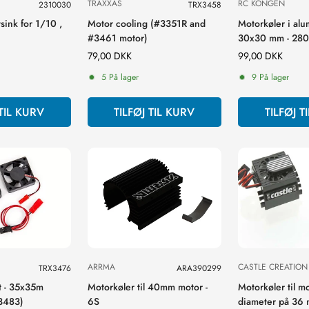
TRAXXAS
RC KONGEN
2310030
TRX3458
sink for 1/10 ,
Motor cooling (#3351R and
Motorkøler i alu
NO, I'M NOT
YES, I AM
#3461 motor)
30x30 mm - 28
Normal
79,00 DKK
Normal
99,00 DKK
pris
pris
5 På lager
9 På lager
 TIL KURV
TILFØJ TIL KURV
TILFØJ T
ARRMA
CASTLE CREATION
TRX3476
ARA390299
t - 35x35m
Motorkøler til 40mm motor -
Motorkøler til 
X3483)
6S
diameter på 36 m