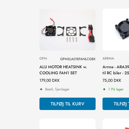
GPM
ARRMA
GPMSLA018FANLCGBK
ALU MOTOR HEATSINK w.
Arrma - ARA39
COOLING FAN1 SET
til RC biler - 2
BLX100/ 120
Normal
179,00 DKK
Normal
75,00 DKK
pris
pris
Bestil, fjernlager
1 På lager
TILFØJ TIL KURV
TILFØJ