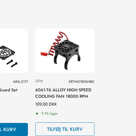
GPM
ARA-2117
XRTM018FANBK
uard Set
6061-T6 ALLOY HIGH SPEED
COOLING FAN 18000 RPM
Normal
109,00 DKK
r
pris
9 På lager
TILFØJ TIL KURV
IL KURV