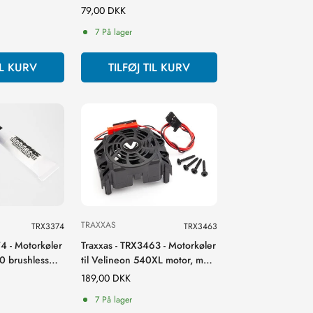
s.
Normal
79,00 DKK
pris
7 På lager
IL KURV
TILFØJ TIL KURV
TRAXXAS
TRX3374
TRX3463
4 - Motorkøler
Traxxas - TRX3463 - Motorkøler
0 brushless
til Velineon 540XL motor, med
 (blue-
skruer
Normal
189,00 DKK
pris
7 På lager