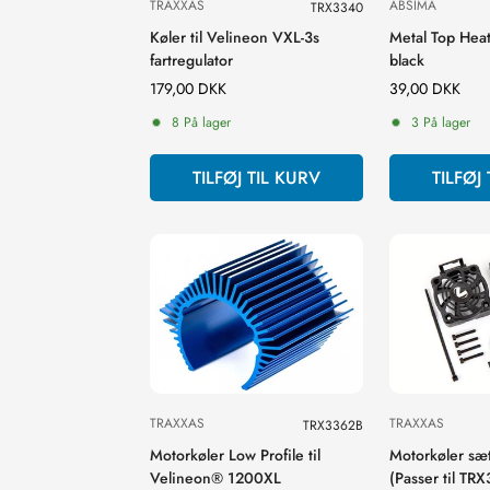
TRAXXAS
ABSIMA
TRX3340
Køler til Velineon VXL-3s
Metal Top Heat
fartregulator
black
Normal
179,00 DKK
Normal
39,00 DKK
pris
pris
8 På lager
3 På lager
TILFØJ TIL KURV
TILFØJ
TRAXXAS
TRAXXAS
TRX3362B
Motorkøler Low Profile til
Motorkøler sæ
Velineon® 1200XL
(Passer til TR