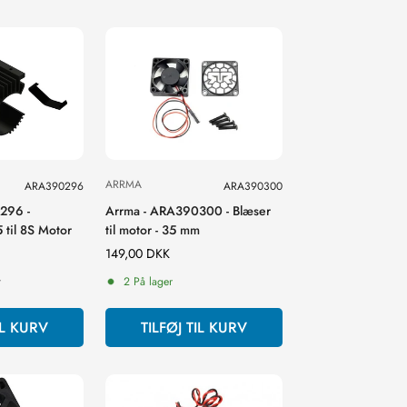
ARRMA
ARA390296
ARA390300
296 -
Arrma - ARA390300 - Blæser
 til 8S Motor
til motor - 35 mm
Normal
149,00 DKK
pris
r
2 På lager
IL KURV
TILFØJ TIL KURV