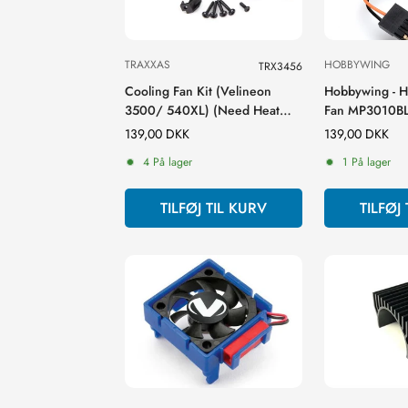
TRAXXAS
HOBBYWING
TRX3456
Cooling Fan Kit (Velineon
Hobbywing - 
3500/ 540XL) (Need Heat
Fan MP3010B
Sink #3458)
- MAX8 G2
Normal
139,00 DKK
Normal
139,00 DKK
pris
pris
4 På lager
1 På lager
TILFØJ TIL KURV
TILFØJ