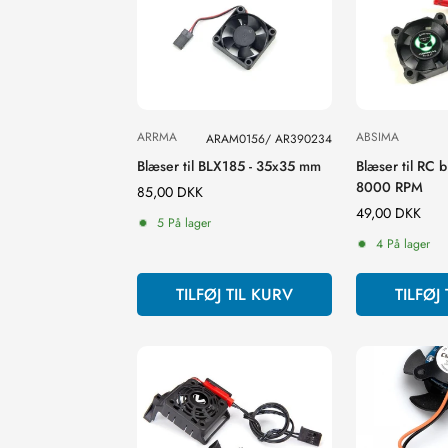
ARRMA
ABSIMA
ARAM0156/ AR390234
Blæser til BLX185 - 35x35 mm
Blæser til RC 
8000 RPM
Normal
85,00 DKK
pris
Normal
49,00 DKK
5 På lager
pris
4 På lager
TILFØJ TIL KURV
TILFØJ