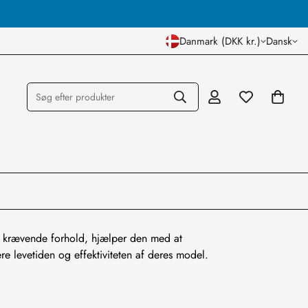
Dansk Lager og Butik
Danmark (DKK kr.)
Dansk
Søg efter produkter
tå krævende forhold, hjælper den med at
e levetiden og effektiviteten af deres model.