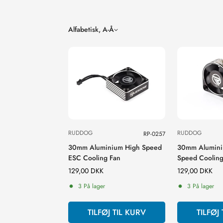
Alfabetisk, A-Å
RUDDOG
RUDDOG
RP-0257
30mm Aluminium High Speed
30mm Alumini
ESC Cooling Fan
Speed Cooling
Normal
129,00 DKK
Normal
129,00 DKK
pris
pris
3 På lager
3 På lager
TILFØJ TIL KURV
TILFØJ