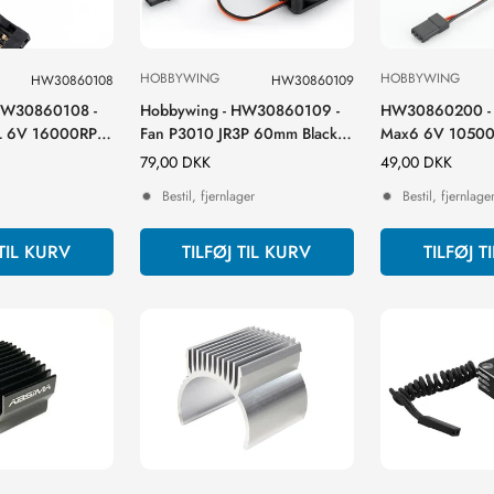
HOBBYWING
HOBBYWING
HW30860108
HW30860109
HW30860108 -
Hobbywing - HW30860109 -
HW30860200 - B
L 6V 16000RPM
Fan P3010 JR3P 60mm Black-B
Max6 6V 10500
Platinum 100/120/150, Ezrun
Normal
79,00 DKK
Normal
49,00 DKK
MAX8, QuicRun 60/150
pris
pris
Bestil, fjernlager
Bestil, fjernlage
 TIL KURV
TILFØJ TIL KURV
TILFØJ T
Confirm your age
Are you 18 years old or older?