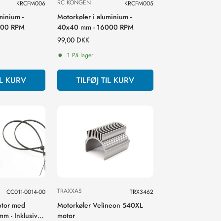
RC KONGEN
KRCFM006
KRCFM005
minium -
Motorkøler i aluminium -
000 RPM
40x40 mm - 16000 RPM
Normal
99,00 DKK
pris
1 På lager
IL KURV
TILFØJ TIL KURV
TRAXXAS
CC011-0014-00
TRX3462
motor med
Motorkøler Velineon 540XL
m - Inklusiv
motor