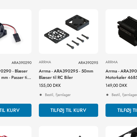
ARRMA
ARRMA
ARA390290
ARA390295
0290 - Blæser
Arrma - ARA390295 - 50mm
Arrma - ARA390
5 mm - Passer til
Blæser til RC Biler
Motorkøler 4685
Normal
155,00 DKK
Normal
149,00 DKK
pris
pris
Bestil, fjernlager
Bestil, fjernlage
 TIL KURV
TILFØJ TIL KURV
TILFØJ T