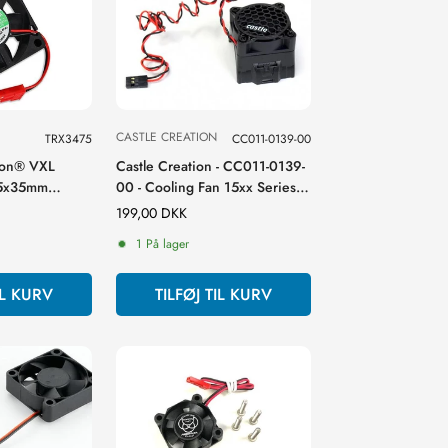
CASTLE CREATION
TRX3475
CC011-0139-00
neon® VXL
Castle Creation - CC011-0139-
 35x35mm
00 - Cooling Fan 15xx Series
6s og VXL-8s)
Motors V2
Normal
199,00 DKK
pris
1 På lager
IL KURV
TILFØJ TIL KURV