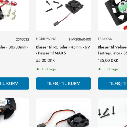
HOBBYWING
TRAXXAS
2310032
HW30860400
biler - 30x30mm -
Blæser til RC biler - 45mm - 6V
Blæser til Veli
- Passer til MAX5
Fartregulator -
(Passer til VXL-
Normal
55,00 DKK
Normal
135,00 DKK
pris
pris
1 På lager
3 På lager
 TIL KURV
TILFØJ TIL KURV
TILFØJ T