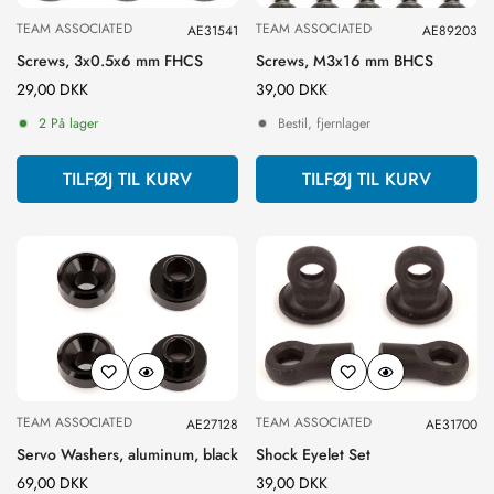
TEAM ASSOCIATED
TEAM ASSOCIATED
AE31541
AE89203
Screws, 3x0.5x6 mm FHCS
Screws, M3x16 mm BHCS
Normal
29,00 DKK
Normal
39,00 DKK
pris
pris
2 På lager
Bestil, fjernlager
TILFØJ TIL KURV
TILFØJ TIL KURV
TEAM ASSOCIATED
TEAM ASSOCIATED
AE27128
AE31700
Servo Washers, aluminum, black
Shock Eyelet Set
Normal
69,00 DKK
Normal
39,00 DKK