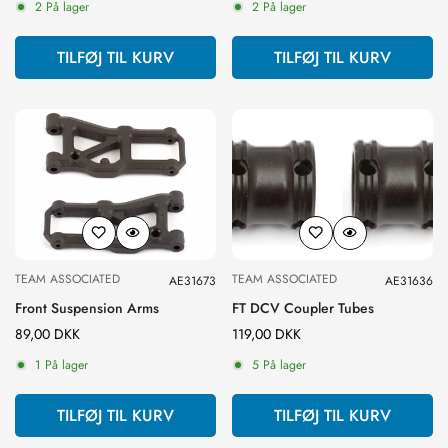
2 På lager
2 På lager
TILFØJ TIL KURV
TILFØJ TIL KURV
TEAM ASSOCIATED
TEAM ASSOCIATED
AE31673
AE31636
Front Suspension Arms
FT DCV Coupler Tubes
Normal
89,00 DKK
Normal
119,00 DKK
pris
pris
1 På lager
5 På lager
TILFØJ TIL KURV
TILFØJ TIL KURV