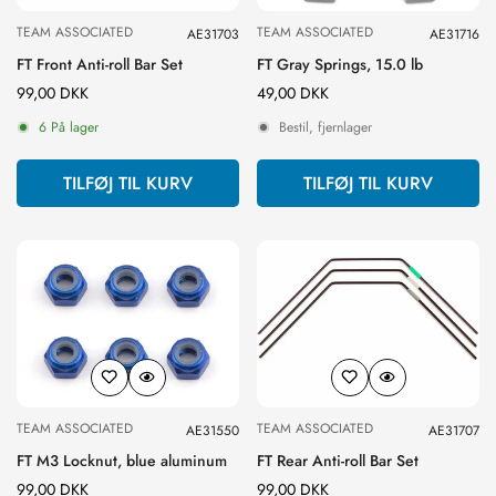
NO, I'M NOT
YES, I AM
TEAM ASSOCIATED
TEAM ASSOCIATED
AE31703
AE31716
FT Front Anti-roll Bar Set
FT Gray Springs, 15.0 lb
Normal
99,00 DKK
Normal
49,00 DKK
pris
pris
6 På lager
Bestil, fjernlager
TILFØJ TIL KURV
TILFØJ TIL KURV
TEAM ASSOCIATED
TEAM ASSOCIATED
AE31550
AE31707
FT M3 Locknut, blue aluminum
FT Rear Anti-roll Bar Set
Normal
99,00 DKK
Normal
99,00 DKK