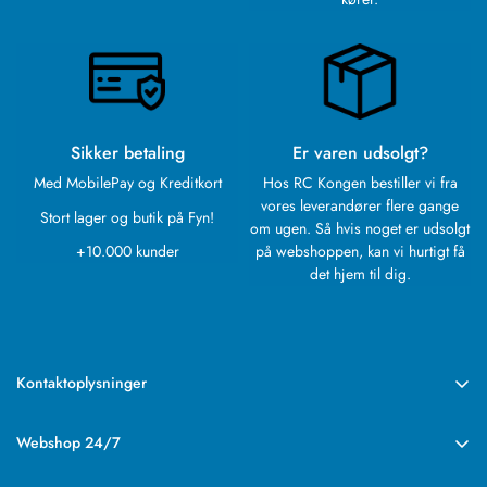
Sikker betaling
Er varen udsolgt?
Med MobilePay og Kreditkort
Hos RC Kongen bestiller vi fra
vores leverandører flere gange
Stort lager og butik på Fyn!
om ugen. Så hvis noget er udsolgt
+10.000 kunder
på webshoppen, kan vi hurtigt få
det hjem til dig.
Kontaktoplysninger
RC Kongen
Rebslagervej 6
Webshop 24/7
5471 Søndersø
Vores webshop med det store udvalg har altid åbent.
CVR: 43938649