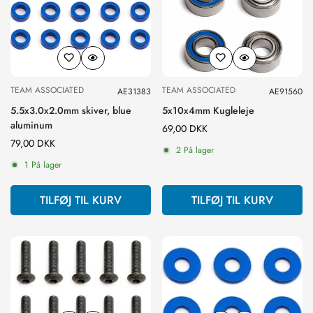
TEAM ASSOCIATED
TEAM ASSOCIATED
AE31383
AE91560
5.5x3.0x2.0mm skiver, blue
5x10x4mm Kugleleje
aluminum
Normal
69,00 DKK
Normal
79,00 DKK
pris
2 På lager
pris
1 På lager
TILFØJ TIL KURV
TILFØJ TIL KURV