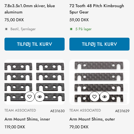
7.8x3.5x1.0mm skiver, blue
72 Tooth 48 Pitch Kimbrough
aluminum
Spur Gear
Normal
75,00 DKK
Normal
59,00 DKK
pris
pris
Bestil, fjernlager
5 På lager
TILFØJ TIL KURV
TILFØJ TIL KURV
TEAM ASSOCIATED
TEAM ASSOCIATED
AE31630
AE31629
Arm Mount Shims, inner
Arm Mount Shims, outer
Normal
119,00 DKK
Normal
79,00 DKK
pris
pris