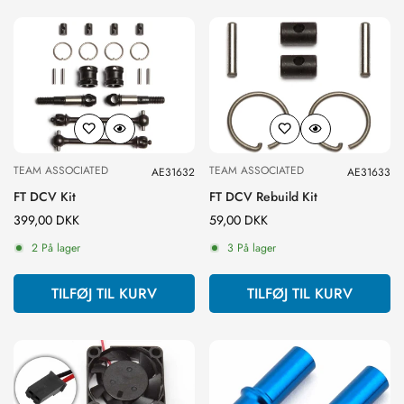
TEAM ASSOCIATED
TEAM ASSOCIATED
AE31632
AE31633
FT DCV Kit
FT DCV Rebuild Kit
Normal
399,00 DKK
Normal
59,00 DKK
pris
pris
2 På lager
3 På lager
TILFØJ TIL KURV
TILFØJ TIL KURV