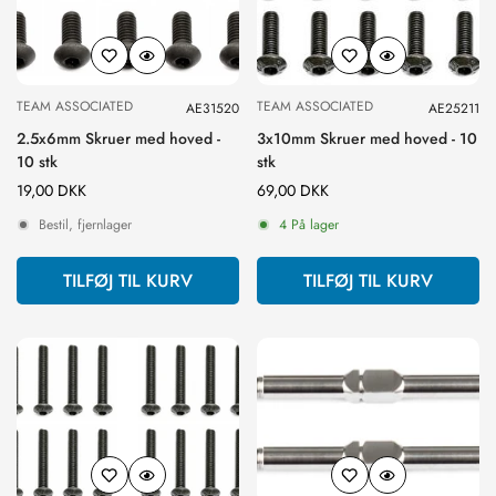
TEAM ASSOCIATED
TEAM ASSOCIATED
AE31520
AE25211
2.5x6mm Skruer med hoved -
3x10mm Skruer med hoved - 10
10 stk
stk
Normal
19,00 DKK
Normal
69,00 DKK
pris
pris
Bestil, fjernlager
4 På lager
TILFØJ TIL KURV
TILFØJ TIL KURV