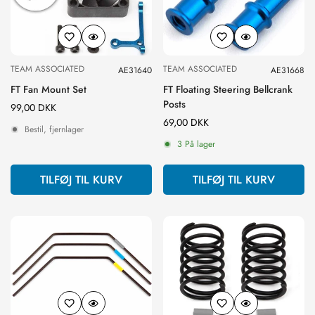
TEAM ASSOCIATED
TEAM ASSOCIATED
AE31640
AE31668
FT Fan Mount Set
FT Floating Steering Bellcrank
Posts
Normal
99,00 DKK
pris
Normal
69,00 DKK
Bestil, fjernlager
pris
3 På lager
TILFØJ TIL KURV
TILFØJ TIL KURV
Confirm your age
Are you 18 years old or older?