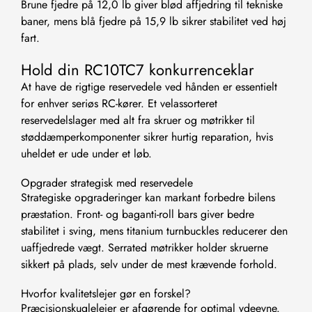
Brune fjedre på 12,0 lb giver blød affjedring til tekniske
baner, mens blå fjedre på 15,9 lb sikrer stabilitet ved høj
fart.
Hold din RC10TC7 konkurrenceklar
At have de rigtige reservedele ved hånden er essentielt
for enhver seriøs RC-kører. Et velassorteret
reservedelslager med alt fra skruer og møtrikker til
støddæmperkomponenter sikrer hurtig reparation, hvis
uheldet er ude under et løb.
Opgrader strategisk med reservedele
Strategiske opgraderinger kan markant forbedre bilens
præstation. Front- og baganti-roll bars giver bedre
stabilitet i sving, mens titanium turnbuckles reducerer den
uaffjedrede vægt. Serrated møtrikker holder skruerne
sikkert på plads, selv under de mest krævende forhold.
Hvorfor kvalitetslejer gør en forskel?
Præcisionskuglelejer er afgørende for optimal ydeevne.