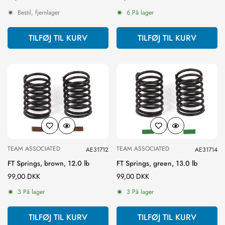
pris
pris
Bestil, fjernlager
6 På lager
TILFØJ TIL KURV
TILFØJ TIL KURV
TEAM ASSOCIATED
TEAM ASSOCIATED
AE31712
AE31714
FT Springs, brown, 12.0 lb
FT Springs, green, 13.0 lb
Normal
99,00 DKK
Normal
99,00 DKK
pris
pris
3 På lager
3 På lager
TILFØJ TIL KURV
TILFØJ TIL KURV