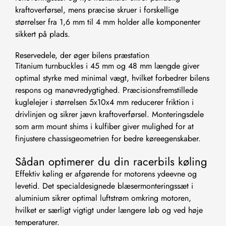
kraftoverførsel, mens præcise skruer i forskellige
størrelser fra 1,6 mm til 4 mm holder alle komponenter
sikkert på plads.
Reservedele, der øger bilens præstation
Titanium turnbuckles i 45 mm og 48 mm længde giver
optimal styrke med minimal vægt, hvilket forbedrer bilens
respons og manøvredygtighed. Præcisionsfremstillede
kuglelejer i størrelsen 5x10x4 mm reducerer friktion i
drivlinjen og sikrer jævn kraftoverførsel. Monteringsdele
som arm mount shims i kulfiber giver mulighed for at
finjustere chassisgeometrien for bedre køreegenskaber.
Sådan optimerer du din racerbils køling
Effektiv køling er afgørende for motorens ydeevne og
levetid. Det specialdesignede blæsermonteringssæt i
aluminium sikrer optimal luftstrøm omkring motoren,
hvilket er særligt vigtigt under længere løb og ved høje
temperaturer.