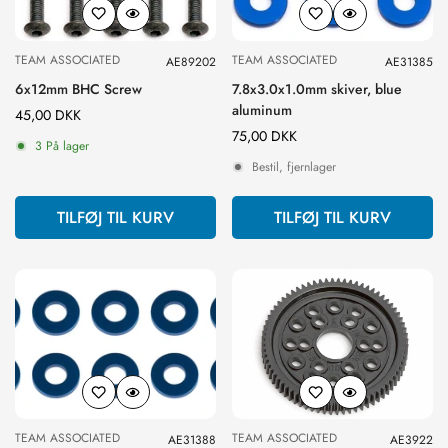
TEAM ASSOCIATED
TEAM ASSOCIATED
AE89202
AE31385
6x12mm BHC Screw
7.8x3.0x1.0mm skiver, blue
aluminum
Normal
45,00 DKK
pris
Normal
75,00 DKK
3 På lager
pris
Bestil, fjernlager
TILFØJ TIL KURV
TILFØJ TIL KURV
TEAM ASSOCIATED
TEAM ASSOCIATED
AE31388
AE3922