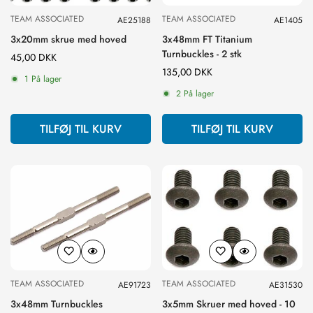
TEAM ASSOCIATED
TEAM ASSOCIATED
AE25188
AE1405
3x20mm skrue med hoved
3x48mm FT Titanium
Turnbuckles - 2 stk
Normal
45,00 DKK
pris
Normal
135,00 DKK
1 På lager
pris
2 På lager
TILFØJ TIL KURV
TILFØJ TIL KURV
TEAM ASSOCIATED
TEAM ASSOCIATED
AE91723
AE31530
3x48mm Turnbuckles
3x5mm Skruer med hoved - 10