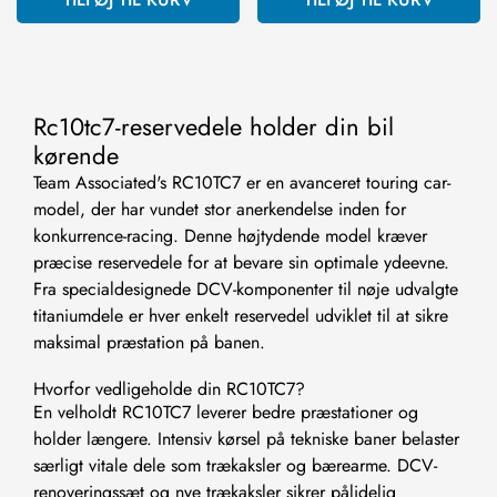
Rc10tc7-reservedele holder din bil
kørende
Team Associated's RC10TC7 er en avanceret touring car-
model, der har vundet stor anerkendelse inden for
konkurrence-racing. Denne højtydende model kræver
præcise reservedele for at bevare sin optimale ydeevne.
Fra specialdesignede DCV-komponenter til nøje udvalgte
titaniumdele er hver enkelt reservedel udviklet til at sikre
maksimal præstation på banen.
Hvorfor vedligeholde din RC10TC7?
En velholdt RC10TC7 leverer bedre præstationer og
holder længere. Intensiv kørsel på tekniske baner belaster
særligt vitale dele som trækaksler og bærearme. DCV-
renoveringssæt og nye trækaksler sikrer pålidelig