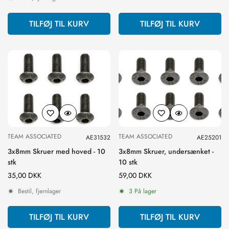
TILFØJ TIL KURV
TILFØJ TIL KURV
TEAM ASSOCIATED
TEAM ASSOCIATED
AE31532
AE25201
3x8mm Skruer med hoved - 10
3x8mm Skruer, undersænket -
stk
10 stk
Normal
35,00 DKK
Normal
59,00 DKK
pris
pris
Bestil, fjernlager
3 På lager
TILFØJ TIL KURV
TILFØJ TIL KURV