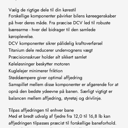
Vælg de rigtige dele til din kørestil
Forskellige komponenter påvirker bilens køreegenskaber
på hver deres måde. Fra præcise DCV led til robuste
bærearme - hver del bidrager til den samlede
køroplevelse.
DCV komponenter sikrer pålidelig kraftoverførsel
Titanium dele reducerer undervognens vægt
Præcisionsskruer holder alt sikkert samlet
Køleløsninger beskytter motoren
Kuglelejer minimerer friktion
Støddæmpere giver optimal affjedring
Samspillet mellem disse komponenter er afgørende for at
opnå den bedste ydeevne på banen. Særligt vigtigt er
balancen mellem affjedring, styretøj og drivlinje.
Tilpas affjedringen til enhver bane
Med et bredt udvalg af fjedre fra 12,0 til 16,8 lb kan
affjedringen tilpasses præcist til forskellige baneforhold.