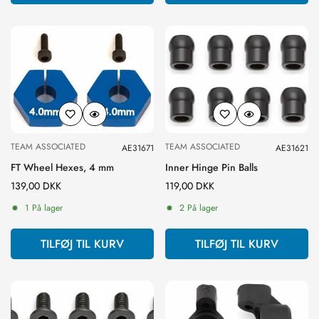
TEAM ASSOCIATED
TEAM ASSOCIATED
AE31671
AE31621
FT Wheel Hexes, 4 mm
Inner Hinge Pin Balls
Normal
139,00 DKK
Normal
119,00 DKK
pris
pris
1 På lager
2 På lager
TILFØJ TIL KURV
TILFØJ TIL KURV