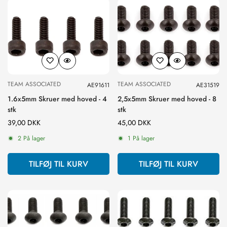
TEAM ASSOCIATED
TEAM ASSOCIATED
AE91611
AE31519
1.6x5mm Skruer med hoved - 4
2,5x5mm Skruer med hoved - 8
stk
stk
Normal
39,00 DKK
Normal
45,00 DKK
pris
pris
2 På lager
1 På lager
TILFØJ TIL KURV
TILFØJ TIL KURV