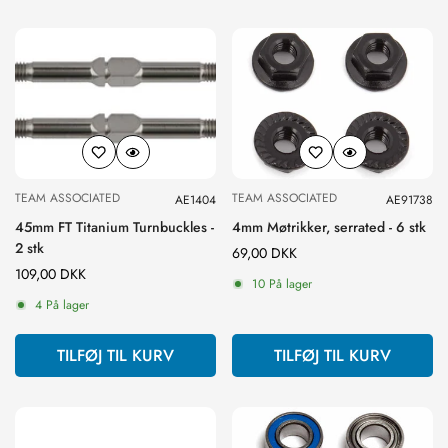
TEAM ASSOCIATED
TEAM ASSOCIATED
AE1404
AE91738
45mm FT Titanium Turnbuckles -
4mm Møtrikker, serrated - 6 stk
2 stk
Normal
69,00 DKK
Normal
109,00 DKK
pris
10 På lager
pris
4 På lager
TILFØJ TIL KURV
TILFØJ TIL KURV