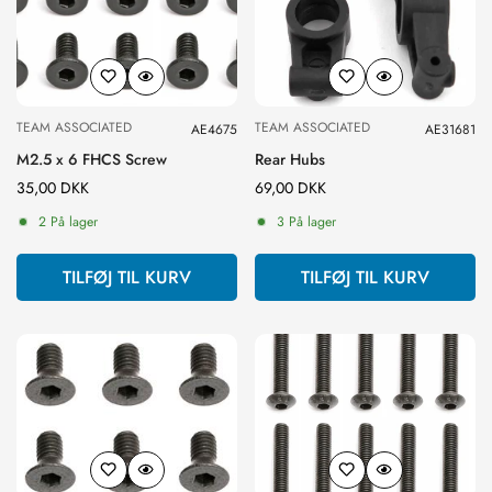
TEAM ASSOCIATED
TEAM ASSOCIATED
AE4675
AE31681
M2.5 x 6 FHCS Screw
Rear Hubs
Normal
35,00 DKK
Normal
69,00 DKK
pris
pris
2 På lager
3 På lager
TILFØJ TIL KURV
TILFØJ TIL KURV