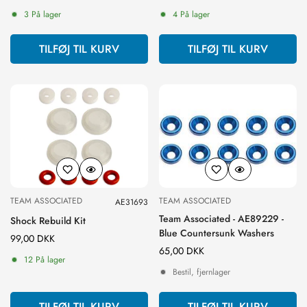
pris
pris
3 På lager
4 På lager
TILFØJ TIL KURV
TILFØJ TIL KURV
TEAM ASSOCIATED
TEAM ASSOCIATED
AE31693
Team Associated - AE89229 -
Shock Rebuild Kit
Blue Countersunk Washers
Normal
99,00 DKK
Normal
65,00 DKK
pris
12 På lager
pris
Bestil, fjernlager
TILFØJ TIL KURV
TILFØJ TIL KURV