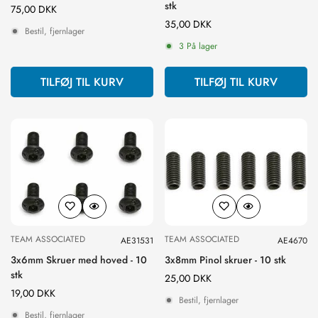
stk
Normal
75,00 DKK
pris
Normal
35,00 DKK
Bestil, fjernlager
pris
3 På lager
TILFØJ TIL KURV
TILFØJ TIL KURV
TEAM ASSOCIATED
TEAM ASSOCIATED
AE31531
AE4670
3x6mm Skruer med hoved - 10
3x8mm Pinol skruer - 10 stk
stk
Normal
25,00 DKK
Normal
19,00 DKK
pris
Bestil, fjernlager
pris
Bestil, fjernlager