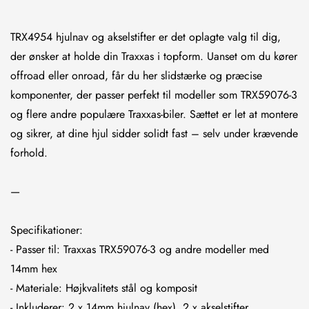
TRX4954 hjulnav og akselstifter er det oplagte valg til dig,
der ønsker at holde din Traxxas i topform. Uanset om du kører
offroad eller onroad, får du her slidstærke og præcise
komponenter, der passer perfekt til modeller som TRX59076-3
og flere andre populære Traxxas-biler. Sættet er let at montere
og sikrer, at dine hjul sidder solidt fast – selv under krævende
forhold.
—
Specifikationer:
- Passer til: Traxxas TRX59076-3 og andre modeller med
14mm hex
- Materiale: Højkvalitets stål og komposit
- Inkluderer: 2 x 14mm hjulnav (hex), 2 x akselstifter