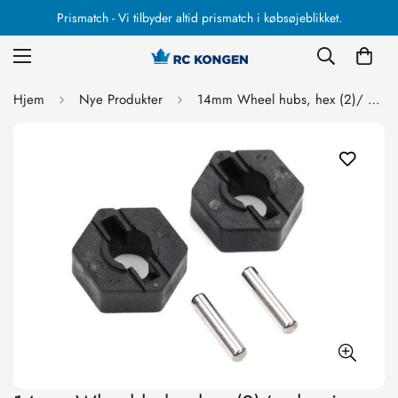
Prismatch - Vi tilbyder altid prismatch i købsøjeblikket.
Hjem
Nye Produkter
14mm Wheel hubs, hex (2)/ axle pins (2.5x12mm) (2)