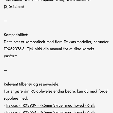
(2,5x12mm)
—
Kompatibilitet:
Confirm your age
Dette sæt er kompatibelt med flere Traxxas-modeller, herunder
TRX59076-3. Tjek altid din manual for at sikre korrekt
Are you 18 years old or older?
pasform.
NO, I'M NOT
YES, I AM
—
Relevant tilbehør og reservedele:
For at gøre din RC-oplevelse endnu bedre, kan du med fordel
supplere med:
-
Traxxas - TRX3939 - 4x6mm Skruer med hoved - 6 stk
-
Traxxas - TRX2554 - 3x6mm Skruer med hoved - 6 stk