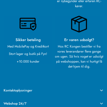
er nybegynder eller erfaren RC-
kører.
Sikker betaling
Er varen udsolgt?
Med MobilePay og Kreditkort
Hos RC Kongen bestiller vi fra
vores leverandører flere gange
Stort lager og butik på Fyn!
om ugen. Så hvis noget er udsolgt
+10.000 kunder
på webshoppen, kan vi hurtigt få
det hjem til dig.
Kontaktoplysninger
RC Kongen
Rebslagervej 6
Webshop 24/7