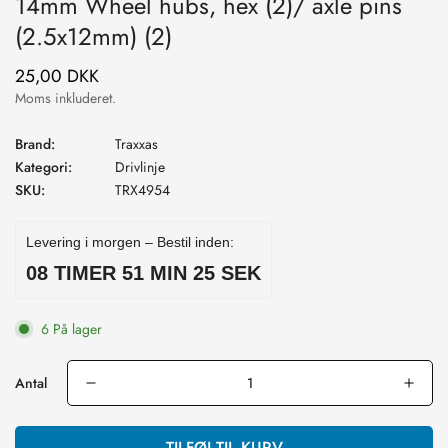
14mm Wheel hubs, hex (2)/ axle pins
(2.5x12mm) (2)
25,00 DKK
Normal
pris
Moms inkluderet.
Brand:
Traxxas
Kategori:
Drivlinje
SKU:
TRX4954
Levering i morgen – Bestil inden:
08 TIMER 51 MIN 24 SEK
6 På lager
Antal
TILFØJ TIL KURV