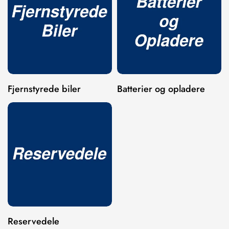
Are you 18 years old or older?
NO, I'M NOT
YES, I AM
Fjernstyrede biler
Batterier og opladere
Reservedele