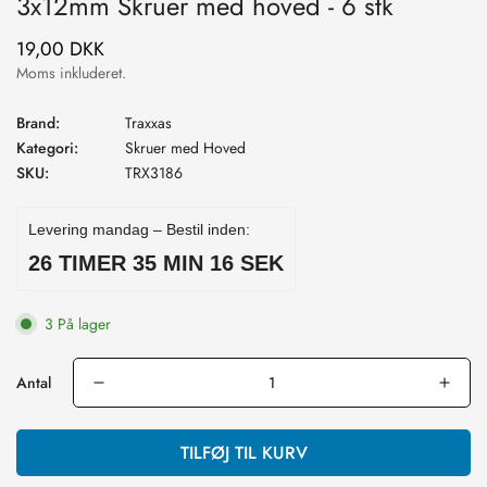
3x12mm Skruer med hoved - 6 stk
19,00 DKK
Normal
pris
Moms inkluderet.
Brand:
Traxxas
Kategori:
Skruer med Hoved
SKU:
TRX3186
Levering mandag – Bestil inden:
26 TIMER 35 MIN 15 SEK
3 På lager
Antal
TILFØJ TIL KURV