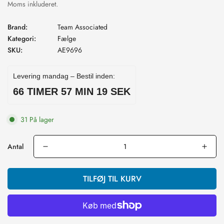
pris
Moms inkluderet.
Brand:
Team Associated
Kategori:
Fælge
SKU:
AE9696
Levering mandag – Bestil inden:
66 TIMER 57 MIN 18 SEK
31 På lager
Antal
TILFØJ TIL KURV