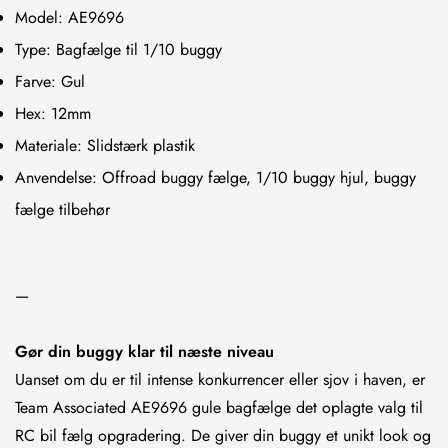
Model: AE9696
Are you 18 years old or older?
Type: Bagfælge til 1/10 buggy
Farve: Gul
NO, I'M NOT
YES, I AM
Hex: 12mm
Materiale: Slidstærk plastik
Anvendelse: Offroad buggy fælge, 1/10 buggy hjul, buggy
fælge tilbehør
—
Gør din buggy klar til næste niveau
Uanset om du er til intense konkurrencer eller sjov i haven, er
Team Associated AE9696 gule bagfælge det oplagte valg til
RC bil fælg opgradering. De giver din buggy et unikt look og