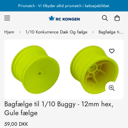
Prismatch - Vi tilbyder altid prismatch i købsøjeblikket.
Hjem
1/10 Konkurrence Dæk Og fælge
Bagfælge til 1/10 Buggy - 12mm hex, Gule fælge
Bagfælge til 1/10 Buggy - 12mm hex,
Gule fælge
59,00 DKK
Normal