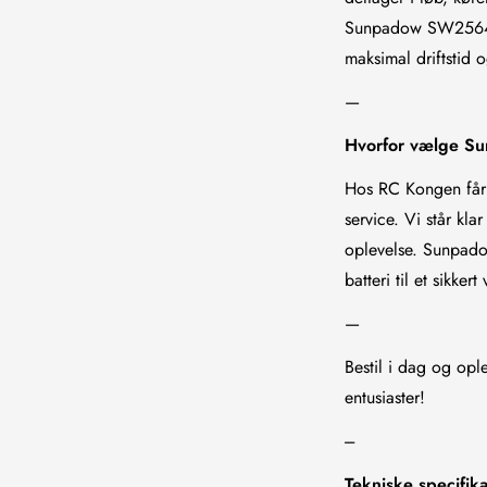
Sunpadow SW256411 
maksimal driftstid 
—
Hvorfor vælge S
Hos RC Kongen får 
service. Vi står kla
oplevelse. Sunpadow
batteri til et sikker
—
Bestil i dag og op
entusiaster!
---
Tekniske specifika