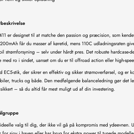
tbeskrivelse
 er designet til at matche den passion og præcision, som kend
200mAh får du masser af køretid, mens 110C udladningsraten give
bil strømforsyning – selv under hårdt pres. Det robuste hardcase-d
e med ro i sindet, uanset om du er til offroad action eller high-spe
ed EC5-stik, der sikrer en effektiv og sikker strømoverførsel, og er 
-biler, trucks og både. Den medfølgende balanceledning gør det le
 sikkert – så du altid får mest muligt ud af din investering.
ålgruppe
Confirm your age
t ideelle valg til dig, der ikke vil gå på kompromis med ydeevnen.
Are you 18 years old or older?
r for sjov i haven eller har brug for ekstra power til tunede modelle