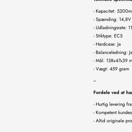
- Kapacitet: 5200
- Spænding: 14,8V
- Udladningsrate: 
- Stiktype: EC5
- Hardcase: Ja
- Balanceledning: J
- Mål: 138x47x39 
- Vægt: 459 gram
---
Fordele ved at h
- Hurtig levering fr
- Kompetent kundes
- Altid originale p