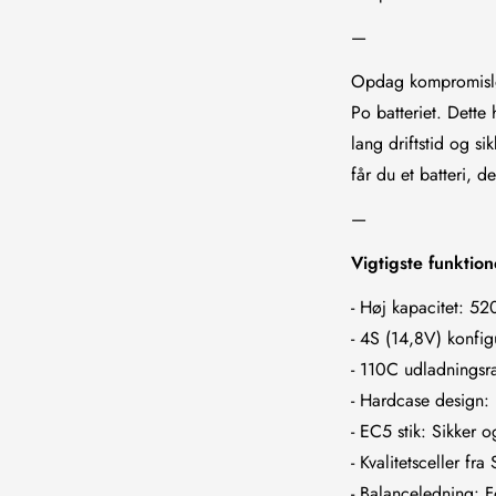
—
Opdag kompromislø
Po batteriet. Dette 
lang driftstid og s
får du et batteri, d
—
Vigtigste funktion
- Høj kapacitet: 5
- 4S (14,8V) konfigu
- 110C udladningsra
- Hardcase design: 
- EC5 stik: Sikker
- Kvalitetsceller fr
- Balanceledning: 