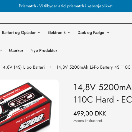
Prismatch - Vi tilbyder altid prismatch i købsøjeblikket.
Batteri og Oplader
Elektronik
Dæk og Fælge
Mærker
Nye Produkter
14.8V (4S) Lipo Batteri
14,8V 5200mAh Li-Po Battery 4S 110C 
14,8V 5200mAh 
110C Hard - E
499,00 DKK
Normal
pris
Moms inkluderet.