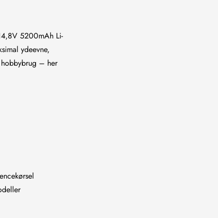
 14,8V 5200mAh Li-
aksimal ydeevne,
et hobbybrug – her
rencekørsel
odeller