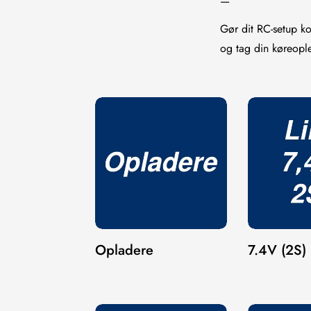
—
Gør dit RC-setup 
og tag din køreople
Opladere
7.4V (2S) 