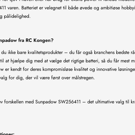
varen. Batteriet er velegnet til både øvede og ambitiøse hobbyis
NO, I'M NOT
YES, I AM
og pålidelighed.
unpadow fra RC Kongen?
du ikke bare kvalitetsprodukter – du får også branchens bedste r
r til at hjælpe dig med at vælge det rigtige batteri, så du får mest m
 er kendt for deres kompromisløse kvalitet og innovative løsninger
t valg for dig, der vil være først over målstregen.
lev forskellen med Sunpadow SW256411 – det ultimative valg til 
tioner: