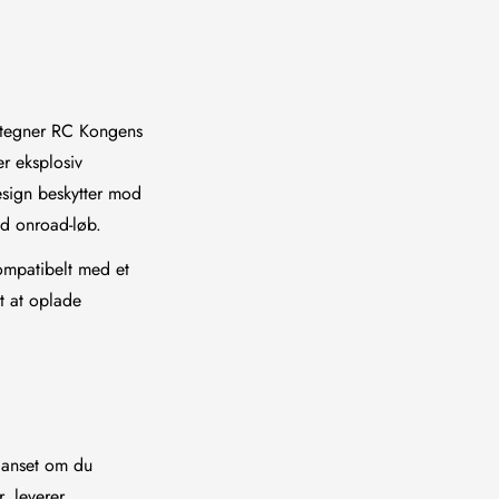
etegner RC Kongens
r eksplosiv
esign beskytter mod
ed onroad-løb.
kompatibelt med et
t at oplade
 Uanset om du
r, leverer