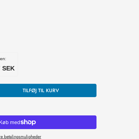
den:
6 SEK
TILFØJ TIL KURV
re betalingsmuligheder