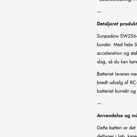
—
Detaljeret produk
Sunpadow SW256411
kunder. Med hele 5
acceleration og sta
slag, så du kan kør
Batteriet leveres m
bredt udvalg af RC
batteriet korrekt og
—
Anvendelse og m
Dette batteri er de
deltager i løb, køre