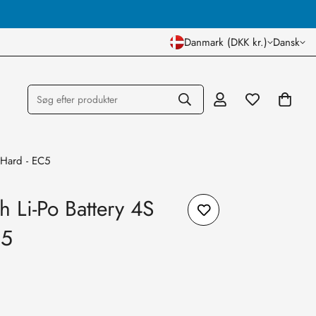
Dansk Lager og Butik
Danmark (DKK kr.)
Dansk
Søg efter produkter
Hard - EC5
Li-Po Battery 4S
C5