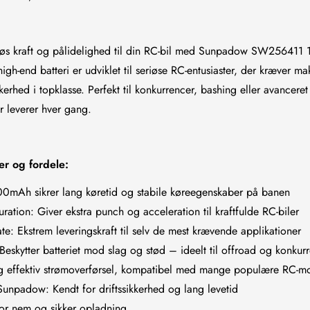
s kraft og pålidelighed til din RC-bil med Sunpadow SW256411
high-end batteri er udviklet til seriøse RC-entusiaster, der kræver m
ikkerhed i topklasse. Perfekt til konkurrencer, bashing eller avancer
er leverer hver gang.
er og fordele:
200mAh sikrer lang køretid og stabile køreegenskaber på banen
ration: Giver ekstra punch og acceleration til kraftfulde RC-biler
te: Ekstrem leveringskraft til selv de mest krævende applikationer
Beskytter batteriet mod slag og stød – ideelt til offroad og konkur
 og effektiv strømoverførsel, kompatibel med mange populære RC-m
a Sunpadow: Kendt for driftssikkerhed og lang levetid
For nem og sikker opladning