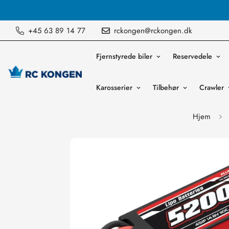
Vi sender ordre mandag til fredag
+45 63 89 14 77
rckongen@rckongen.dk
Fjernstyrede biler
Reservedele
Karosserier
Tilbehør
Crawler
Hjem