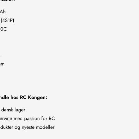
mAh
 (4S1P)
110C
a
mm
andle hos RC Kongen:
a dansk lager
ervice med passion for RC
rodukter og nyeste modeller