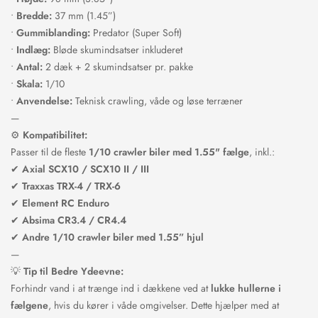
•
Bredde:
37 mm (1.45”)
•
Gummiblanding:
Predator (Super Soft)
•
Indlæg:
Bløde skumindsatser inkluderet
•
Antal:
2 dæk + 2 skumindsatser pr. pakke
•
Skala:
1/10
•
Anvendelse:
Teknisk crawling, våde og løse terræner
—
⚙️
Kompatibilitet:
Passer til de fleste
1/10 crawler biler med 1.55" fælge
, inkl.:
✔
Axial SCX10 / SCX10 II / III
✔
Traxxas TRX-4 / TRX-6
✔
Element RC Enduro
✔
Absima CR3.4 / CR4.4
✔
Andre 1/10 crawler biler med 1.55” hjul
—
💡
Tip til Bedre Ydeevne:
Forhindr vand i at trænge ind i dækkene ved at
lukke hullerne i
fælgene
, hvis du kører i våde omgivelser. Dette hjælper med at