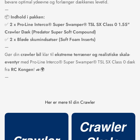
bevare optimal ydeevne og forlænger dækkenes levetid.
—
📦
Indhold i pakken:
✅
2 x Pro-Line Interco® Super Swamper® TSL SX Class 0 1.55"
Crawler Dæk (Predator Super Soft Compound)
✅
2 x Bløde skumindsatser (Soft Foam Inserts)
Confirm your age
—
Gør din
crawler bil
klar til
ekstreme terræner og realistiske skala-
Are you 18 years old or older?
eventyr
med Pro-Line Interco® Super Swamper® TSL SX Class 0 dæk
fra
RC Kongen
! 🚙🌍
NO, I'M NOT
YES, I AM
—
Her er mere til din Crawler