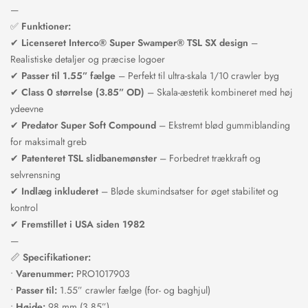
—
✅
Funktioner:
✔
Licenseret Interco® Super Swamper® TSL SX design
–
Realistiske detaljer og præcise logoer
✔
Passer til 1.55” fælge
– Perfekt til ultra-skala 1/10 crawler byg
✔
Class 0 størrelse (3.85” OD)
– Skala-æstetik kombineret med høj
ydeevne
✔
Predator Super Soft Compound
– Ekstremt blød gummiblanding
for maksimalt greb
✔
Patenteret TSL slidbanemønster
– Forbedret trækkraft og
selvrensning
✔
Indlæg inkluderet
– Bløde skumindsatser for øget stabilitet og
kontrol
✔
Fremstillet i USA siden 1982
—
📏
Specifikationer:
•
Varenummer:
PRO1017903
•
Passer til:
1.55” crawler fælge (for- og baghjul)
•
Højde:
98 mm (3.85”)