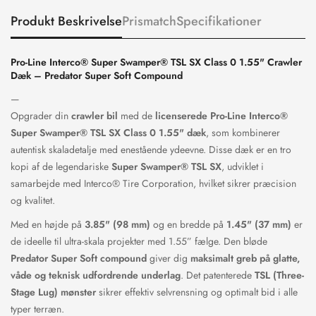
Produkt Beskrivelse
Prismatch
Specifikationer
Pro-Line Interco® Super Swamper® TSL SX Class 0 1.55" Crawler
Dæk – Predator Super Soft Compound
—
Opgrader din
crawler bil
med de
licenserede Pro-Line Interco®
Super Swamper® TSL SX Class 0 1.55" dæk
, som kombinerer
autentisk skaladetalje med enestående ydeevne. Disse dæk er en tro
kopi af de legendariske
Super Swamper® TSL SX
, udviklet i
samarbejde med Interco® Tire Corporation, hvilket sikrer præcision
og kvalitet.
Med en højde på
3.85" (98 mm)
og en bredde på
1.45" (37 mm)
er
de ideelle til ultra-skala projekter med 1.55” fælge. Den bløde
Predator Super Soft compound
giver dig
maksimalt greb på glatte,
våde og teknisk udfordrende underlag
. Det patenterede
TSL (Three-
Stage Lug) mønster
sikrer effektiv selvrensning og optimalt bid i alle
typer terræn.