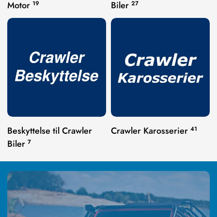
Motor
19
Biler
27
Beskyttelse til Crawler
Crawler Karosserier
41
Biler
7