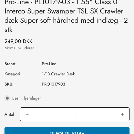
Pro-Line - PL10179-03 - 1.55" Class 0
Interco Super Swamper TSL SX Crawler
dæk Super soft hårdhed med indlæg - 2
stk
249,00 DKK
Normal
pris
Moms inkluderet.
Brand:
Pro-Line
Kategori:
1/10 Crawler Dæk
SKU:
PRO1017903
Bestil, fjernlager
Antal
TILFØJ TIL KURV