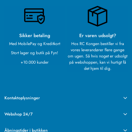
Sikker betaling
Er varen udsolgt?
Med MobilePay og Kreditkort
Hos RC Kongen bestiller vi fra
vores leverandører flere gange
Stort lager og butik på Fyn!
om ugen. Så hvis noget er udsolgt
+10.000 kunder
på webshoppen, kan vi hurtigt få
det hjem til dig.
Kontaktoplysninger
RC Kongen
Rebslagervej 6
Webshop 24/7
5471 Søndersø
Vores webshop med det store udvalg har altid åbent.
CVR: 43938649
Ordre afsendes mandag til fredag.
Åbningstider i butikken