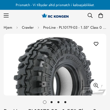
Prismatch - Vi tilbyder altid prismatch i købsøjeblikket.
Hjem
Crawler
Pro-Line - PL10179-03 - 1.55" Class 0 Interco Super Swamper TSL SX Crawler dæk Super soft hårdhed med indlæg - 2 stk