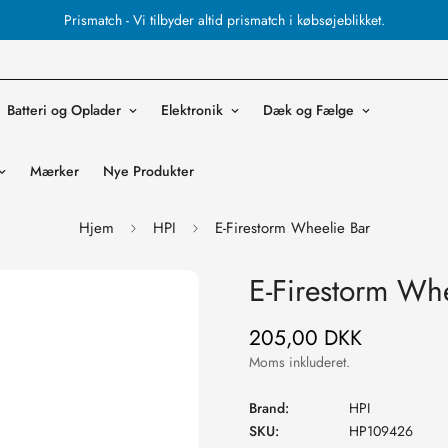
Prismatch - Vi tilbyder altid prismatch i købsøjeblikket.
Batteri og Oplader
Elektronik
Dæk og Fælge
Mærker
Nye Produkter
Hjem
HPI
E-Firestorm Wheelie Bar
E-Firestorm Whe
205,00 DKK
Normal
pris
Moms inkluderet.
Brand:
HPI
SKU:
HP109426