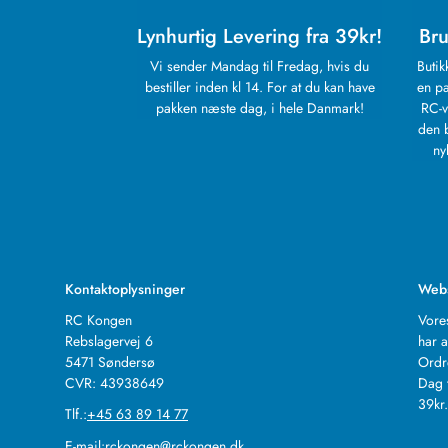
Lynhurtig Levering fra 39kr!
Bru
Vi sender Mandag til Fredag, hvis du
Butik
bestiller inden kl 14. For at du kan have
en pa
pakken næste dag, i hele Danmark!
RC-v
den 
ny
Kontaktoplysninger
Web
RC Kongen
Vore
Rebslagervej 6
har a
5471 Søndersø
Ordr
CVR: 43938649
Dag 
39kr
Tlf.:
+45 63 89 14 77
E-mail:
rckongen@rckongen.dk