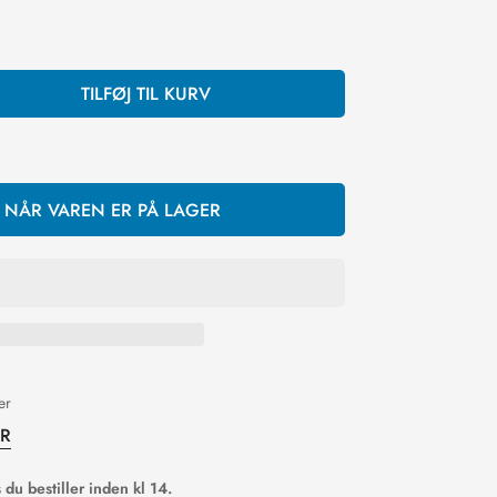
TILFØJ TIL KURV
, NÅR VAREN ER PÅ LAGER
er
ER
du bestiller inden kl 14.