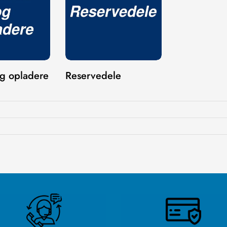
Confirm your age
Are you 18 years old or older?
NO, I'M NOT
YES, I AM
og opladere
Reservedele