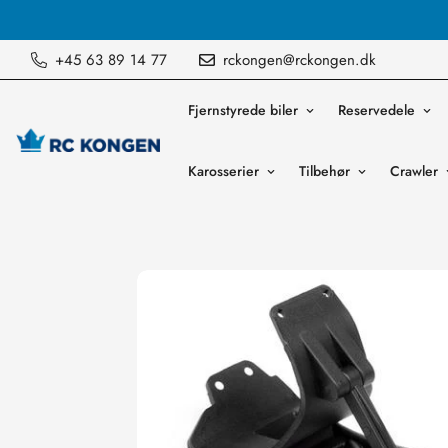
Vi sender ordre mandag til fredag
+45 63 89 14 77
rckongen@rckongen.dk
Fjernstyrede biler
Reservedele
Karosserier
Tilbehør
Crawler