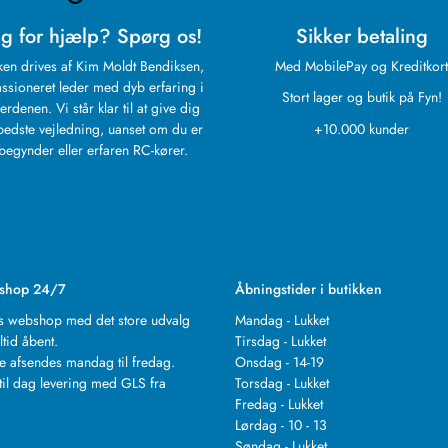
g for hjælp? Spørg os!
Sikker betaling
ken drives af Kim Moldt Bendiksen,
Med MobilePay og Kreditkort
ssioneret leder med dyb erfaring i
Stort lager og butik på Fyn!
erdenen. Vi står klar til at give dig
bedste vejledning, uanset om du er
+10.000 kunder
begynder eller erfaren RC-kører.
shop 24/7
Åbningstider i butikken
s webshop med det store udvalg
Mandag - Lukket
ltid åbent.
Tirsdag - Lukket
e afsendes mandag til fredag.
Onsdag - 14-19
til dag levering med GLS fra
Torsdag - Lukket
.
Fredag - Lukket
Lørdag - 10 - 13
Søndag - Lukket