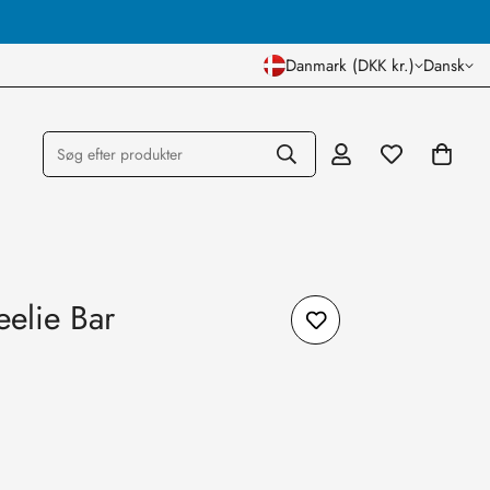
Dansk Lager og Butik
Danmark (DKK kr.)
Dansk
Søg efter produkter
elie Bar