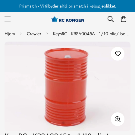
Prismatch - Vi tilbyder altid prismatch i købsøjeblikket.
Hjem
Crawler
KeysRC - KRSA0045A - 1/10 olie/ benzin tønde Dummy til Crawler biler