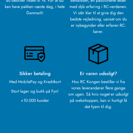
du bestiller inden kl 14. For at du
Bendiksen, en passioneret leder
kan have pakken næste dag, i hele
med dyb erfaring i RC-verdenen.
Danmark!
Vi står klar til at give dig den
bedste vejledning, uanset om du
er nybegynder eller erfaren RC-
kører.
Sikker betaling
Er varen udsolgt?
Med MobilePay og Kreditkort
Hos RC Kongen bestiller vi fra
vores leverandører flere gange
Stort lager og butik på Fyn!
om ugen. Så hvis noget er udsolgt
+10.000 kunder
på webshoppen, kan vi hurtigt få
det hjem til dig.