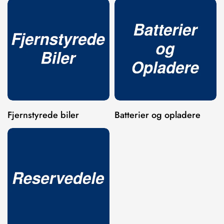
Are you 18 years old or older?
NO, I'M NOT
YES, I AM
Fjernstyrede biler
Batterier og opladere