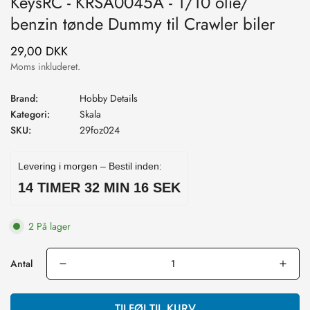
KeysRC - KRSA0045A - 1/10 olie/
benzin tønde Dummy til Crawler biler
29,00 DKK
Normal
pris
Moms inkluderet.
Brand:
Hobby Details
Kategori:
Skala
SKU:
29foz024
Levering i morgen – Bestil inden:
14 TIMER 32 MIN 15 SEK
2 På lager
Antal
TILFØJ TIL KURV