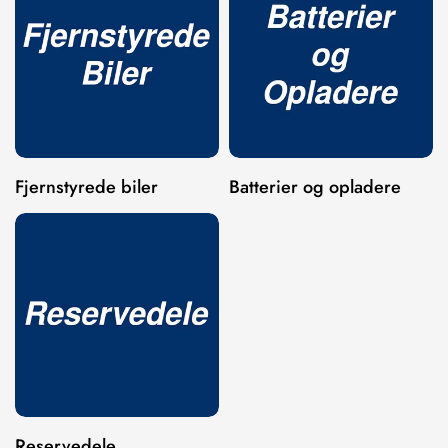
Confirm your age
Are you 18 years old or older?
NO, I'M NOT
YES, I AM
Fjernstyrede biler
Batterier og opladere
Reservedele