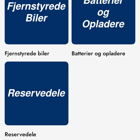
NO, I'M NOT
YES, I AM
Fjernstyrede biler
Batterier og opladere
Reservedele