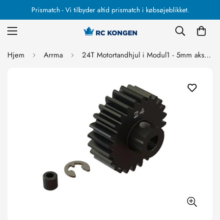
Prismatch - Vi tilbyder altid prismatch i købsøjeblikket.
Hjem
Arrma
24T Motortandhjul i Modul1 - 5mm aksel - SAFE-D5