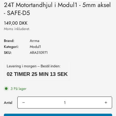
24T Motortandhjul i Modul1 - 5mm aksel
- SAFE-D5
149,00 DKK
Normal
pris
Moms inkluderet.
Brand:
Arrma
Kategori:
Modul1
SKU:
ARA310971
Levering i morgen – Bestil inden:
02 TIMER 25 MIN 13 SEK
3 På lager
Antal