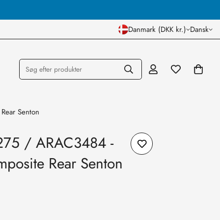
Dansk Lager og Butik
Danmark (DKK kr.)
Dansk
Søg efter produkter
Rear Senton
275 / ARAC3484 -
posite Rear Senton