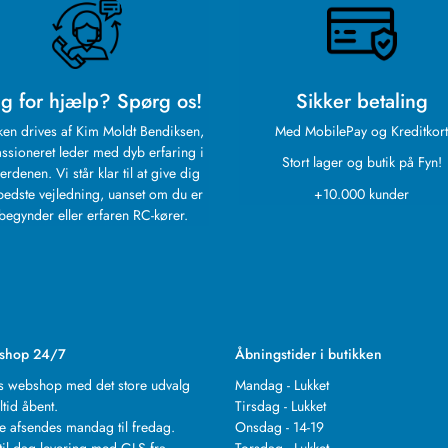
g for hjælp? Spørg os!
Sikker betaling
ken drives af Kim Moldt Bendiksen,
Med MobilePay og Kreditkort
ssioneret leder med dyb erfaring i
Stort lager og butik på Fyn!
erdenen. Vi står klar til at give dig
bedste vejledning, uanset om du er
+10.000 kunder
begynder eller erfaren RC-kører.
shop 24/7
Åbningstider i butikken
s webshop med det store udvalg
Mandag - Lukket
ltid åbent.
Tirsdag - Lukket
e afsendes mandag til fredag.
Onsdag - 14-19
til dag levering med GLS fra
Torsdag - Lukket