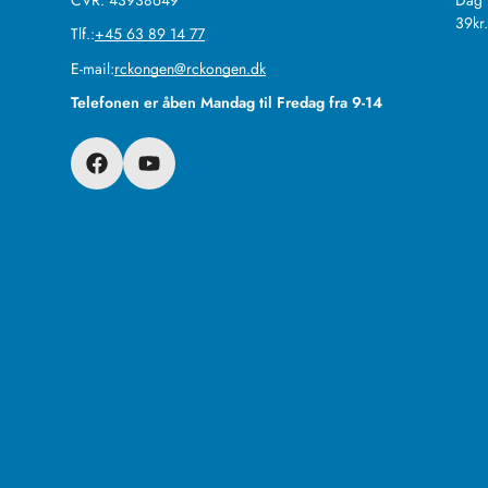
39kr
Tlf.:
+45 63 89 14 77
E-mail:
rckongen@rckongen.dk
Telefonen er åben Mandag til Fredag fra 9-14