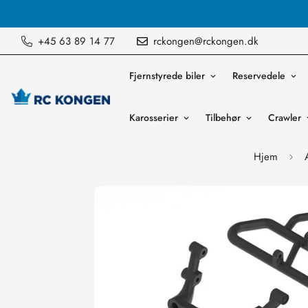
Vi sender ordre mandag til fredag
+45 63 89 14 77
rckongen@rckongen.dk
Fjernstyrede biler
Reservedele
Karosserier
Tilbehør
Crawler
Hjem