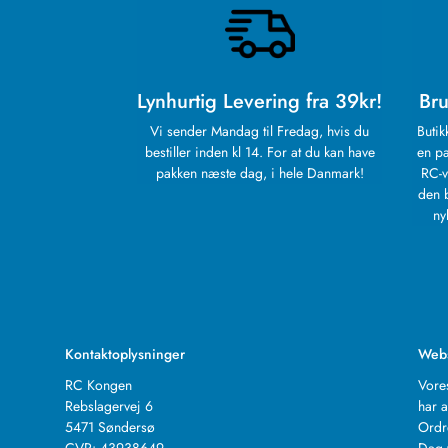
Lynhurtig Levering fra 39kr!
Bru
Vi sender Mandag til Fredag, hvis du
Butik
bestiller inden kl 14. For at du kan have
en pa
pakken næste dag, i hele Danmark!
RC-v
den 
ny
Kontaktoplysninger
Web
RC Kongen
Vore
Rebslagervej 6
har a
5471 Søndersø
Ordr
CVR: 43938649
Dag 