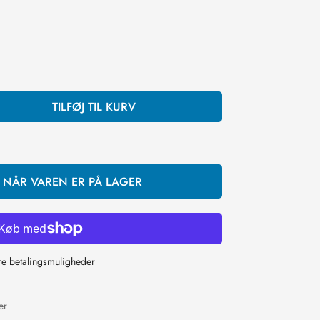
TILFØJ TIL KURV
, NÅR VAREN ER PÅ LAGER
re betalingsmuligheder
er