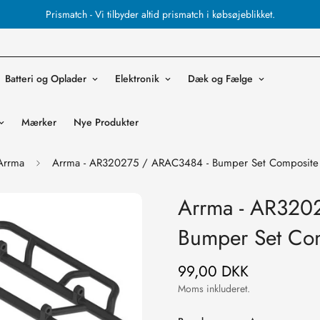
Prismatch - Vi tilbyder altid prismatch i købsøjeblikket.
Batteri og Oplader
Elektronik
Dæk og Fælge
Mærker
Nye Produkter
Arrma
Arrma - AR320275 / ARAC3484 - Bumper Set Composite 
Arrma - AR320
Bumper Set Com
99,00 DKK
Normal
pris
Moms inkluderet.