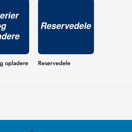
Confirm your age
Are you 18 years old or older?
NO, I'M NOT
YES, I AM
og opladere
Reservedele