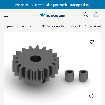
Prismatch - Vi tilbyder altid prismatch i købsøjeblikket.
Hjem
Arrma
18T Motortandhjul i Modul1 - 5mm aksel