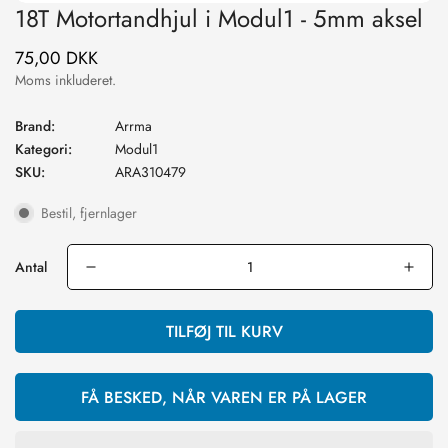
18T Motortandhjul i Modul1 - 5mm aksel
75,00 DKK
Normal
pris
Moms inkluderet.
Brand:
Arrma
Kategori:
Modul1
SKU:
ARA310479
Bestil, fjernlager
Antal
TILFØJ TIL KURV
FÅ BESKED, NÅR VAREN ER PÅ LAGER