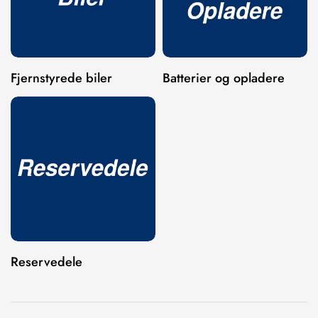
NO, I'M NOT
YES, I AM
Fjernstyrede biler
Batterier og opladere
Reservedele