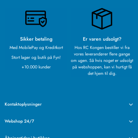
Sikker betaling
Er varen udsolgt?
Med MobilePay og Kreditkort
Hos RC Kongen bestiller vi fra
vores leverandører flere gange
Stort lager og butik på Fyn!
om ugen. Så hvis noget er udsolgt
+10.000 kunder
på webshoppen, kan vi hurtigt få
det hjem til dig.
Kontaktoplysninger
RC Kongen
Rebslagervej 6
Webshop 24/7
5471 Søndersø
Vores webshop med det store udvalg har altid åbent.
CVR: 43938649
Ordre afsendes mandag til fredag.