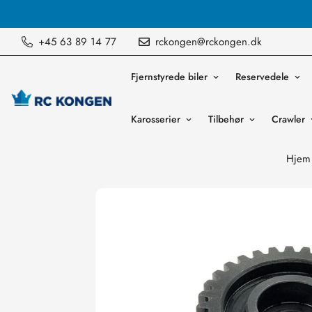
Vi sender ordre mandag til fredag
+45 63 89 14 77
rckongen@rckongen.dk
Fjernstyrede biler
Reservedele
Karosserier
Tilbehør
Crawler
Hjem