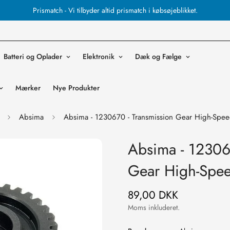
Prismatch - Vi tilbyder altid prismatch i købsøjeblikket.
Batteri og Oplader
Elektronik
Dæk og Fælge
Mærker
Nye Produkter
Absima
Absima - 1230670 - Transmission Gear High-Spe
Absima - 12306
Gear High-Spe
89,00 DKK
Normal
pris
Moms inkluderet.