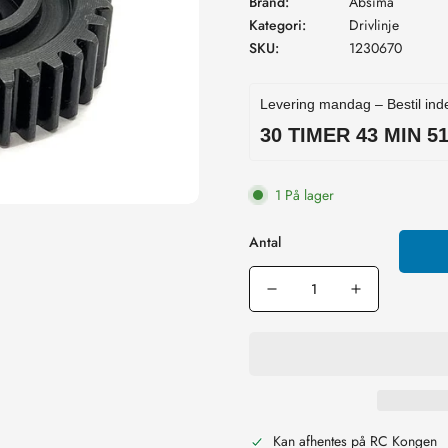
Brand:
Absima
Kategori:
Drivlinje
SKU:
1230670
Levering mandag – Bestil ind
30 TIMER 43 MIN 5
1 På lager
Antal
Kan afhentes på
RC Kongen