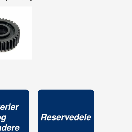
Confirm your age
Are you 18 years old or older?
NO, I'M NOT
YES, I AM