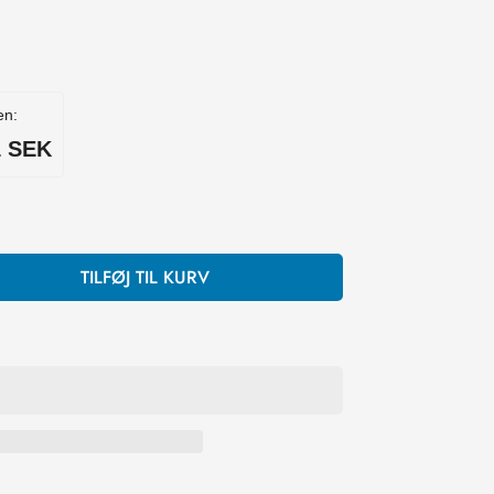
en:
0 SEK
TILFØJ TIL KURV