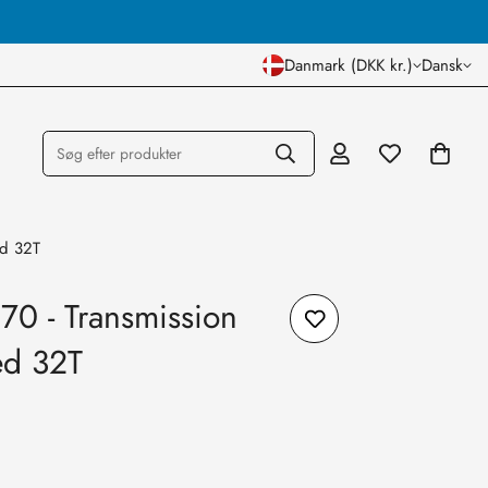
Dansk Lager og Butik
Danmark (DKK kr.)
Dansk
Søg efter produkter
ed 32T
70 - Transmission
ed 32T