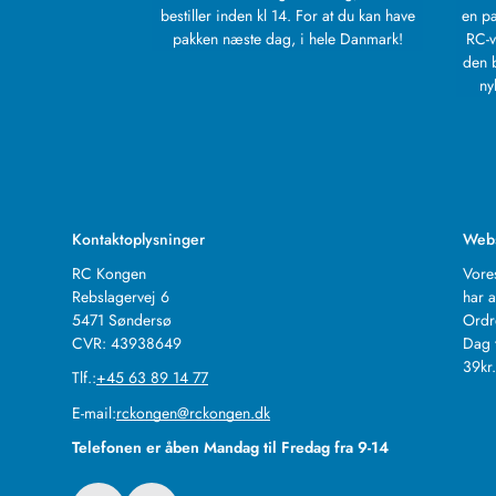
bestiller inden kl 14. For at du kan have
en pa
pakken næste dag, i hele Danmark!
RC-v
den 
ny
Kontaktoplysninger
Web
RC Kongen
Vore
Rebslagervej 6
har a
5471 Søndersø
Ordr
CVR: 43938649
Dag 
39kr
Tlf.:
+45 63 89 14 77
E-mail:
rckongen@rckongen.dk
Telefonen er åben Mandag til Fredag fra 9-14