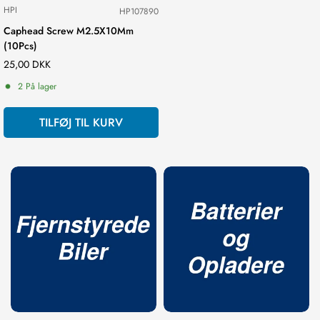
HPI
HP107890
Caphead Screw M2.5X10Mm
(10Pcs)
Normal
25,00 DKK
Confirm your age
pris
2 På lager
Are you 18 years old or older?
TILFØJ TIL KURV
NO, I'M NOT
YES, I AM