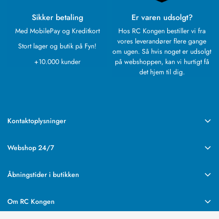
Sikker betaling
Er varen udsolgt?
Med MobilePay og Kreditkort
Hos RC Kongen bestiller vi fra
vores leverandører flere gange
Stort lager og butik på Fyn!
om ugen. Så hvis noget er udsolgt
+10.000 kunder
på webshoppen, kan vi hurtigt få
det hjem til dig.
Kontaktoplysninger
RC Kongen
Rebslagervej 6
Webshop 24/7
5471 Søndersø
Vores webshop med det store udvalg har altid åbent.
CVR: 43938649
Ordre afsendes mandag til fredag.
Åbningstider i butikken
Tlf.:
+45 63 89 14 77
Dag til dag levering med GLS fra 39kr.
Mandag - Lukket
E-mail:
rckongen@rckongen.dk
Tirsdag - Lukket
Om RC Kongen
Onsdag - 14-19
Telefonen er åben Mandag til Fredag fra 9-14