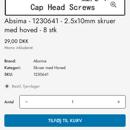
Absima - 1230641 - 2.5x10mm skruer
med hoved - 8 stk
29,00 DKK
Normal
pris
Moms inkluderet.
Brand:
Absima
Kategori:
Skruer med Hoved
SKU:
1230641
Bestil, fjernlager
Antal
TILFØJ TIL KURV