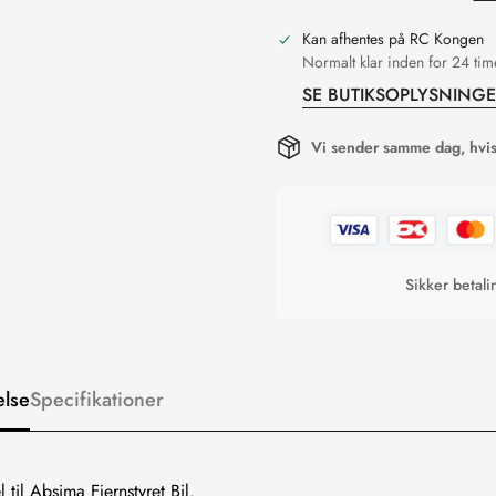
Kan afhentes på
RC Kongen
Normalt klar inden for 24 tim
SE BUTIKSOPLYSNING
Vi sender samme dag, hvis 
Sikker betal
else
Specifikationer
 til Absima Fjernstyret Bil.