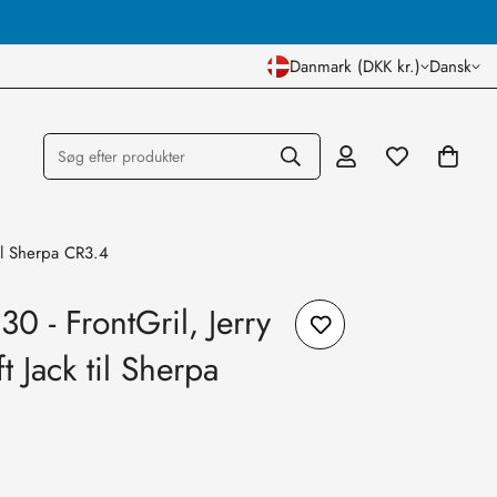
Dansk Lager og Butik
Danmark (DKK kr.)
Dansk
Søg efter produkter
til Sherpa CR3.4
0 - FrontGril, Jerry
 Jack til Sherpa