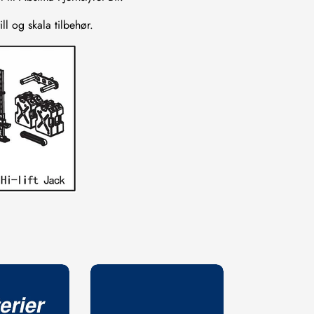
ll og skala tilbehør.
Confirm your age
Are you 18 years old or older?
NO, I'M NOT
YES, I AM