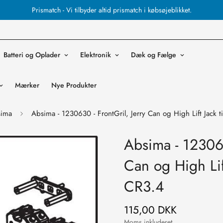
Prismatch - Vi tilbyder altid prismatch i købsøjeblikket.
Batteri og Oplader
Elektronik
Dæk og Fælge
Mærker
Nye Produkter
ima
Absima - 1230630 - FrontGril, Jerry Can og High Lift Jack 
Absima - 123063
Can og High Lift
CR3.4
115,00 DKK
Normal
pris
Moms inkluderet.