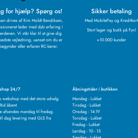
g for hjælp? Spørg os!
Sikker betaling
ken drives af Kim Moldt Bendiksen,
Med MobilePay og Kreditkort
ssioneret leder med dyb erfaring i
Stort lager og butik på Fyn!
erdenen. Vi står klar til at give dig
bedste vejledning, uanset om du er
+10.000 kunder
begynder eller erfaren RC-kører.
shop 24/7
Åbningstider i butikken
s webshop med det store udvalg
Mandag - Lukket
ltid åbent.
Tirsdag - Lukket
e afsendes mandag til fredag.
Onsdag - 14-19
til dag levering med GLS fra
Torsdag - Lukket
.
Fredag - Lukket
Lørdag - 10 - 13
Søndag - Lukket