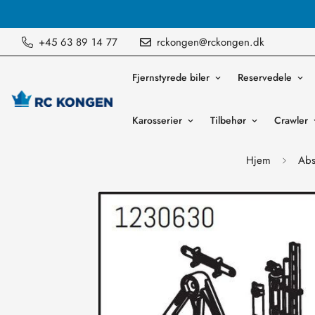
Vi sender ordre mandag til fredag
+45 63 89 14 77
rckongen@rckongen.dk
Fjernstyrede biler
Reservedele
Karosserier
Tilbehør
Crawler
Hjem
Abs