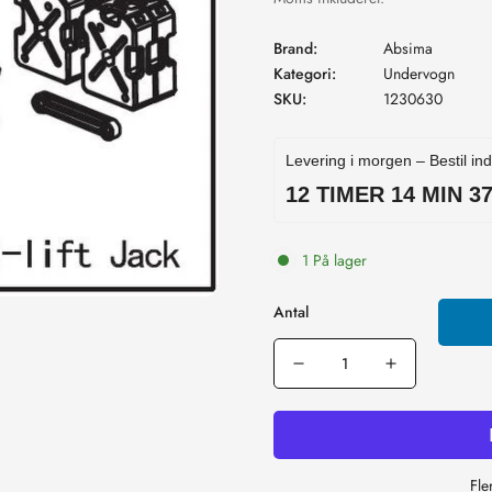
Brand:
Absima
Kategori:
Undervogn
SKU:
1230630
Levering i morgen – Bestil in
12 TIMER 14 MIN 3
1 På lager
Antal
Fle