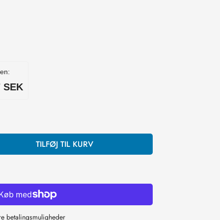
den:
6 SEK
TILFØJ TIL KURV
re betalingsmuligheder