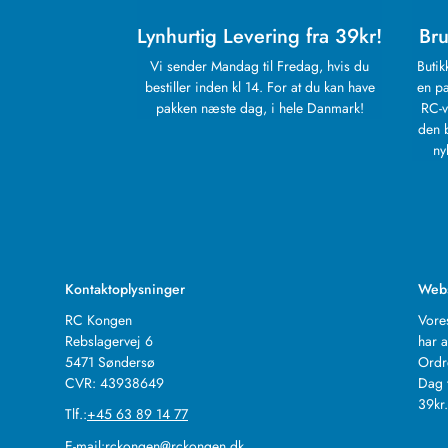
Lynhurtig Levering fra 39kr!
Bru
Vi sender Mandag til Fredag, hvis du
Butik
bestiller inden kl 14. For at du kan have
en pa
pakken næste dag, i hele Danmark!
RC-v
den 
ny
Kontaktoplysninger
Web
RC Kongen
Vore
Rebslagervej 6
har a
5471 Søndersø
Ordr
CVR: 43938649
Dag 
39kr
Tlf.:
+45 63 89 14 77
E-mail:
rckongen@rckongen.dk