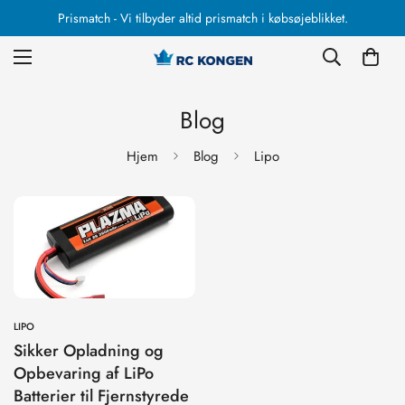
Prismatch - Vi tilbyder altid prismatch i købsøjeblikket.
Blog
Hjem
Blog
Lipo
LIPO
Sikker Opladning og
Opbevaring af LiPo
Batterier til Fjernstyrede