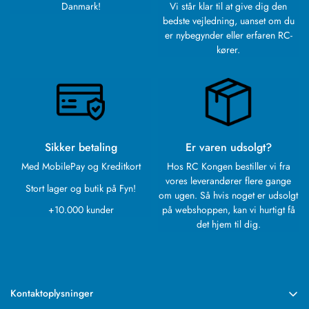
Are you 18 years old or older?
Danmark!
Vi står klar til at give dig den
bedste vejledning, uanset om du
er nybegynder eller erfaren RC-
NO, I'M NOT
YES, I AM
kører.
Sikker betaling
Er varen udsolgt?
Med MobilePay og Kreditkort
Hos RC Kongen bestiller vi fra
vores leverandører flere gange
Stort lager og butik på Fyn!
om ugen. Så hvis noget er udsolgt
+10.000 kunder
på webshoppen, kan vi hurtigt få
det hjem til dig.
Kontaktoplysninger